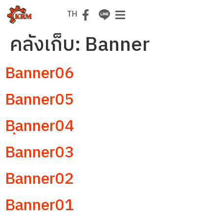
EN
TH
คลังเก็บ:
Banner
Banner06
Banner05
Bฺanner04
Banner03
Banner02
Banner01