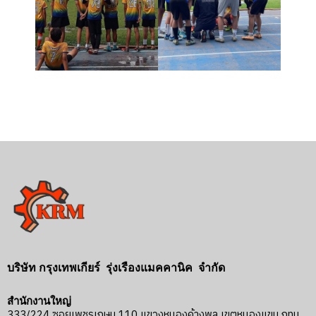
บริษัท กรุงเทพเกียร์ รุ่งเรืองแมคคานิค จำกัด
สำนักงานใหญ่
333/224 ซอยเพชรเกษม 110 แขวงหนองค้างพลู เขตหนองแขม กทม.