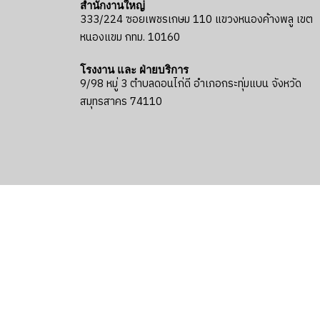
สำนักงานใหญ่
333/224 ซอยเพชรเกษม 110 แขวงหนองค้างพลู เขต
หนองแขม กทม. 10160
โรงงาน และ ฝ่ายบริการ
9/98 หมู่ 3 ตำบลดอนไก่ดี อำเภอกระทุ่มแบน จังหวัด
สมุทรสาคร 74110